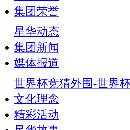
集团荣誉
星华动态
集团新闻
媒体报道
世界杯竞猜外围-世界
文化理念
精彩活动