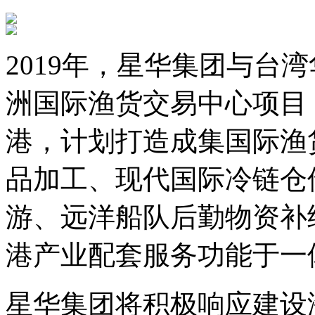
2019年，星华集团与台
洲国际渔货交易中心项目
港，计划打造成集国际渔
品加工、现代国际冷链仓
游、远洋船队后勤物资补
港产业配套服务功能于一
星华集团将积极响应建设