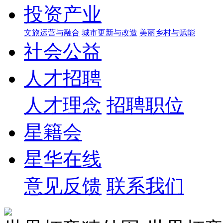
投资产业
文旅运营与融合
城市更新与改造
美丽乡村与赋能
社会公益
人才招聘
人才理念
招聘职位
星籍会
星华在线
意见反馈
联系我们