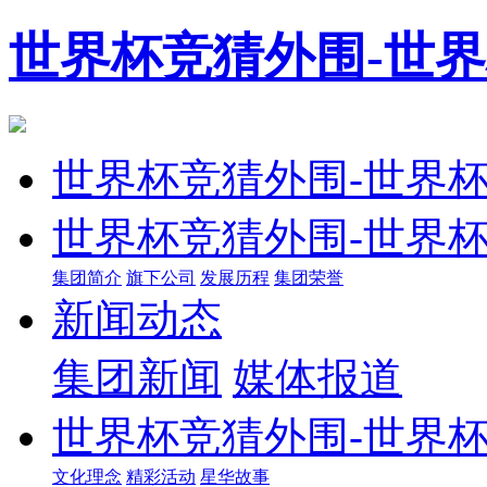
世界杯竞猜外围-世
世界杯竞猜外围-世界
世界杯竞猜外围-世界
集团简介
旗下公司
发展历程
集团荣誉
新闻动态
集团新闻
媒体报道
世界杯竞猜外围-世界
文化理念
精彩活动
星华故事