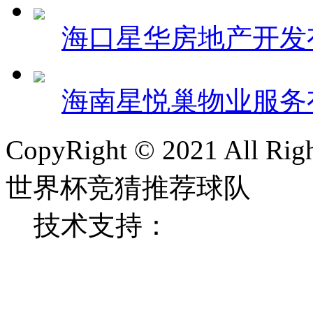
海口星华房地产开发
海南星悦巢物业服务
CopyRight © 2021 All
世界杯竞猜推荐球队
技术支持：