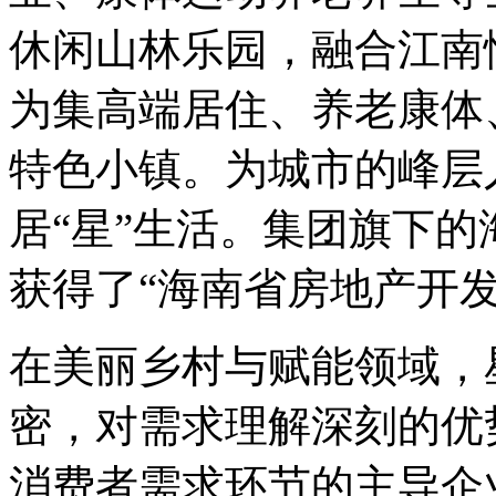
休闲山林乐园，融合江南
为集高端居住、养老康体
特色小镇。为城市的峰层
居“星”生活。集团旗下
获得了“海南省房地产开发
在美丽乡村与赋能领域，
密，对需求理解深刻的优
消费者需求环节的主导企