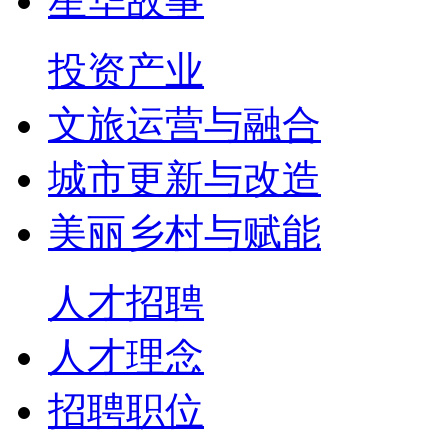
星华故事
投资产业
文旅运营与融合
城市更新与改造
美丽乡村与赋能
人才招聘
人才理念
招聘职位