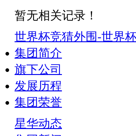
暂无相关记录！
世界杯竞猜外围-世界
集团简介
旗下公司
发展历程
集团荣誉
星华动态