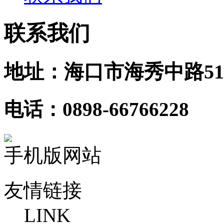
联系我们
地址：海口市海秀中路51
电话：0898-66766228
手机版网站
友情链接
LINK