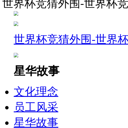
世界杯竞猜外围-世界杯
世界杯竞猜外围-世界
星华故事
文化理念
员工风采
星华故事