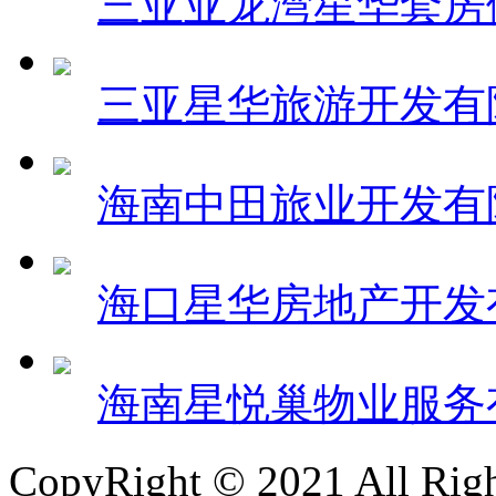
三亚亚龙湾星华套房
三亚星华旅游开发有
海南中田旅业开发有
海口星华房地产开发
海南星悦巢物业服务
CopyRight © 2021 All