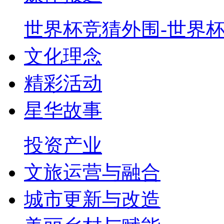
世界杯竞猜外围-世界
文化理念
精彩活动
星华故事
投资产业
文旅运营与融合
城市更新与改造