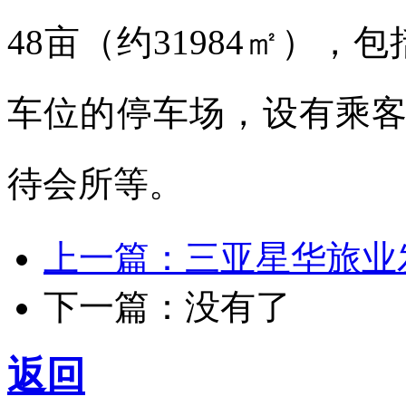
48亩（约31984㎡），
车位的停车场，设有乘
待会所等。
上一篇：三亚星华旅业
下一篇：没有了
返回