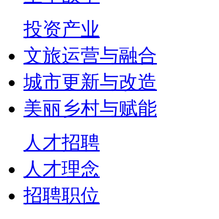
投资产业
文旅运营与融合
城市更新与改造
美丽乡村与赋能
人才招聘
人才理念
招聘职位