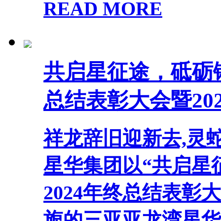
READ MORE
共启星征途，砥砺铸华
总结表彰大会暨20
祥龙辞旧迎新去,灵蛇纳
星华集团以“共启星
2024年终总结表彰
旎的三亚亚龙湾星华