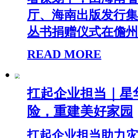
厅、海南出版发行集
丛书捐赠仪式在儋州海
READ MORE
扛起企业担当｜星
险，重建美好家园
扛起企业担当助力灾