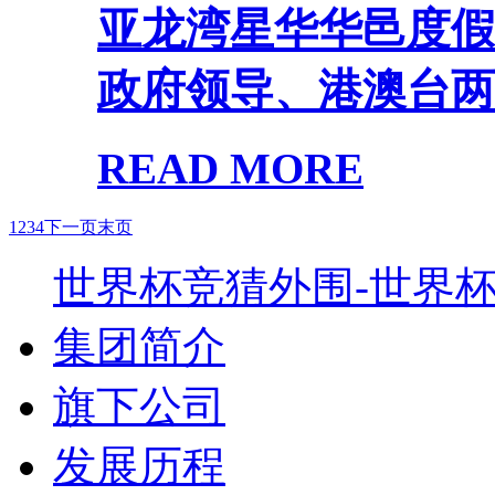
亚龙湾星华华邑度假
政府领导、港澳台两岸
READ MORE
1
2
3
4
下一页
末页
世界杯竞猜外围-世界
集团简介
旗下公司
发展历程