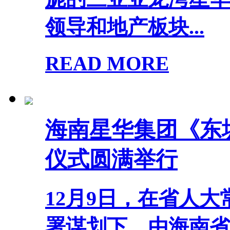
领导和地产板块...
READ MORE
海南星华集团《东
仪式圆满举行
12月9日，在省人
署谋划下，由海南省