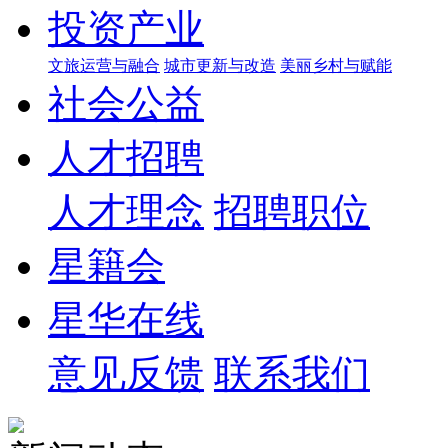
投资产业
文旅运营与融合
城市更新与改造
美丽乡村与赋能
社会公益
人才招聘
人才理念
招聘职位
星籍会
星华在线
意见反馈
联系我们