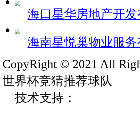
海口星华房地产开发
海南星悦巢物业服务
CopyRight © 2021 All
世界杯竞猜推荐球队
技术支持：