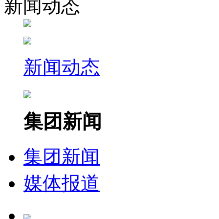
新闻动态
新闻动态
集团新闻
集团新闻
媒体报道